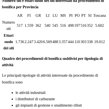
Numero siti e ettari suolo dei siti interessati da procedimenti di
bonifica per Provincia
AR
FI
GR
LI
LU
MS
PI
PO
PT
SI
Toscana
Numero
517
1.559
362
540
545
516
498
197
516
352
5.602
siti
Ettari
suolo
1.736
2.247
3.420
6.569
488
3.357
444
110
303
338
19.012
dei siti
Quadro dei procedimenti di bonifica suddivisi per tipologia di
attività
Le principali tipologie di attività interessate da procedimento di
bonifica sono
le attività industriali
i distributori di carburante
gli impianti di gestione e smaltimento rifiuti