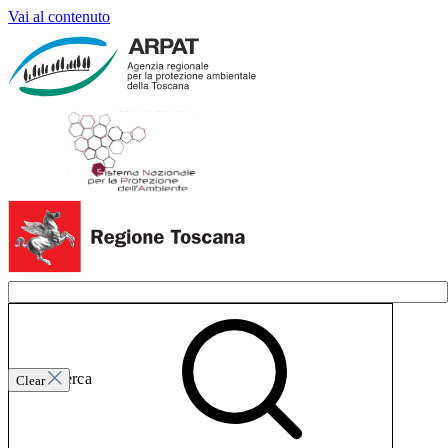
Vai al contenuto
Invia ricerca
Clear