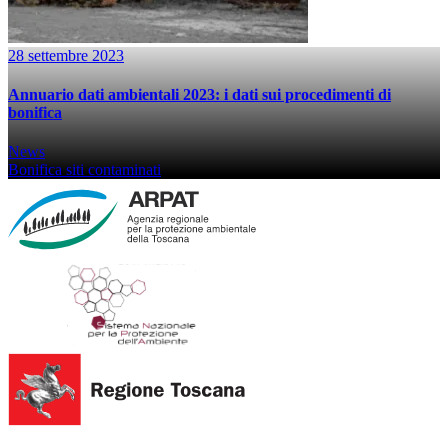
28 settembre 2023
Annuario dati ambientali 2023: i dati sui procedimenti di
bonifica
News
Bonifica siti contaminati