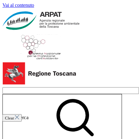
Vai al contenuto
Invia ricerca
Clear