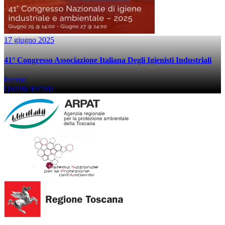
17 giugno 2025
41° Congresso Associazione Italiana Degli Igienisti Industriali
Evento
Qualità dell'aria