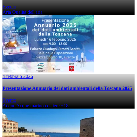
Evento
Aria
Qualità dell'aria
4 febbraio 2026
Presentazione Annuario dei dati ambientali della Toscana 2025
Evento
Acque
Acque marino costiere
+18