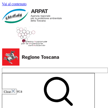
Vai al contenuto
Invia ricerca
Clear