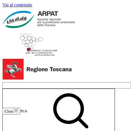
Vai al contenuto
Invia ricerca
Clear