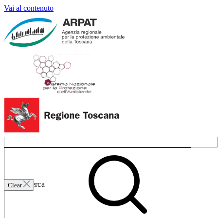
Vai al contenuto
Invia ricerca
Clear