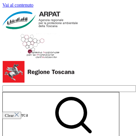
Vai al contenuto
Invia ricerca
Clear