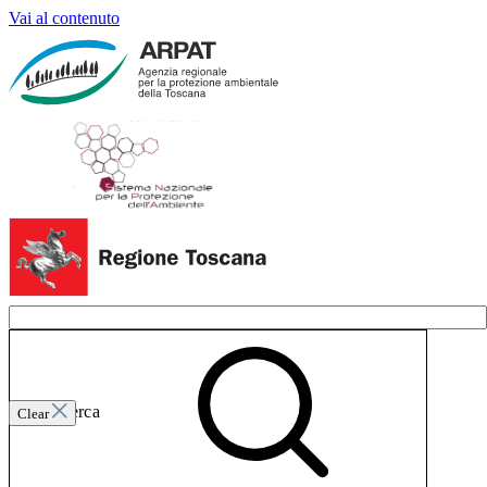
Vai al contenuto
Invia ricerca
Clear