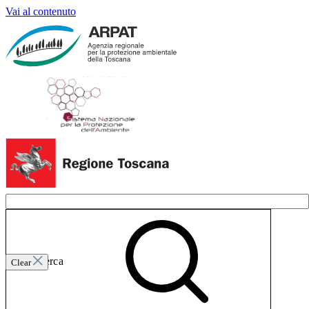
Vai al contenuto
Invia ricerca
Clear