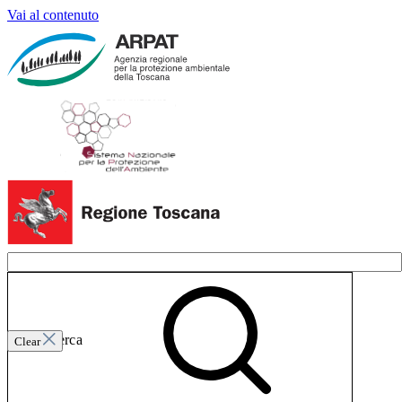
Vai al contenuto
Invia ricerca
Clear