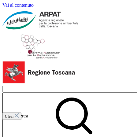
Vai al contenuto
Invia ricerca
Clear