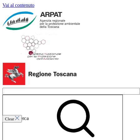
Vai al contenuto
Invia ricerca
Clear