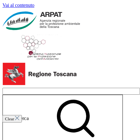
Vai al contenuto
Invia ricerca
Clear