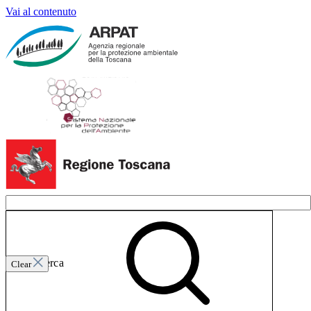
Vai al contenuto
Invia ricerca
Clear