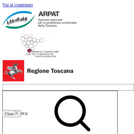
Vai al contenuto
Invia ricerca
Clear