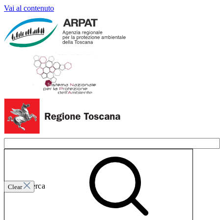
Vai al contenuto
Invia ricerca
Clear