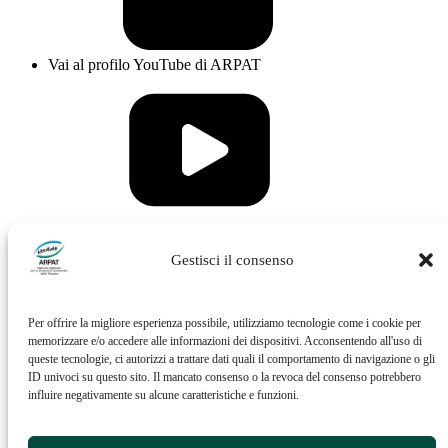
Vai al profilo YouTube di ARPAT
Vai al profilo Issuu di ARPAT
Gestisci il consenso
Per offrire la migliore esperienza possibile, utilizziamo tecnologie come i cookie per
memorizzare e/o accedere alle informazioni dei dispositivi. Acconsentendo all'uso di
queste tecnologie, ci autorizzi a trattare dati quali il comportamento di navigazione o gli
ID univoci su questo sito. Il mancato consenso o la revoca del consenso potrebbero
influire negativamente su alcune caratteristiche e funzioni.
Vai al profilo Feed RSS di ARPAT