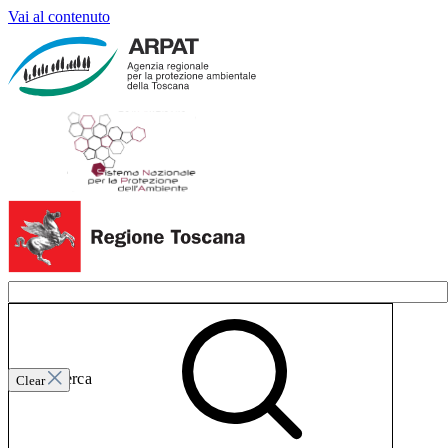
Vai al contenuto
Invia ricerca
Clear