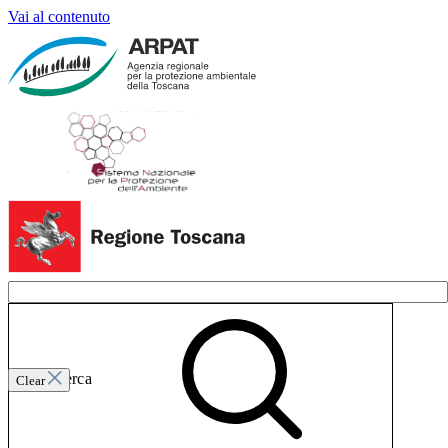
Vai al contenuto
Invia ricerca
Clear