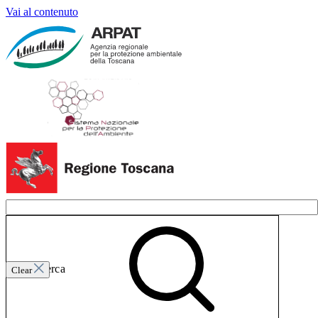
Vai al contenuto
Invia ricerca
Clear