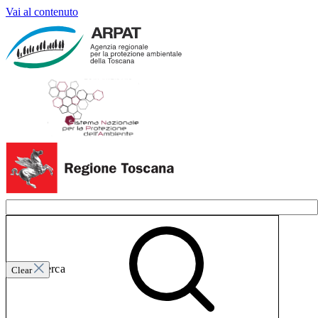
Vai al contenuto
Invia ricerca
Clear