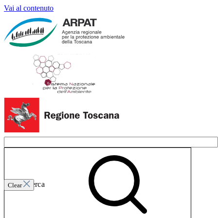
Vai al contenuto
Invia ricerca
Clear