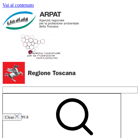
Vai al contenuto
Invia ricerca
Clear